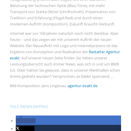
Betonung der technischen Optik (Blau-Töne), mit mehr
Transport von Stärke (fetter Schriftschnitt), Präsentation von
Tradition und Erfahrung (Flügel-Rad) und durch einen
modernen Auftritt (Komposition). Zukunft braucht Herkunft.
Internet war vor 100 Jahren natürlich noch nicht denkbar. Aber
heute – und das zeigen wir mit unserem Auftritt der neuen
Website. Der Neuauftritt mit Logo und Internetpräsenz ist das
Ergebnis von Konzeption und Realisation der
Rastatter Agentur
exakt
. Auf unserer neuen Seite finden Sie neben unserer
Leistungsübersicht auch immer News, was sich in und um BWR
tut. Oder hätten Sie gewusst, dass in unseren Werkhallen schon
Krimis gedreht wurden? Versprochen, es bleibt spannend …
Bild-Komposition: Jens Lingenau,
agentur-exakt.de
TEILE DIESEN EINTRAG
teilen
twittern