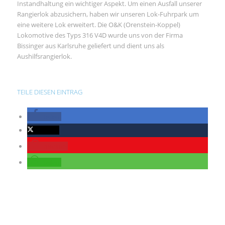
Instandhaltung ein wichtiger Aspekt. Um einen Ausfall unserer
Rangierlok abzusichern, haben wir unseren Lok-Fuhrpark um
eine weitere Lok erweitert. Die O&K (Orenstein-Koppel)
Lokomotive des Typs 316 V4D wurde uns von der Firma
Bissinger aus Karlsruhe geliefert und dient uns als
Aushilfsrangierlok.
TEILE DIESEN EINTRAG
teilen
twittern
merken
teilen