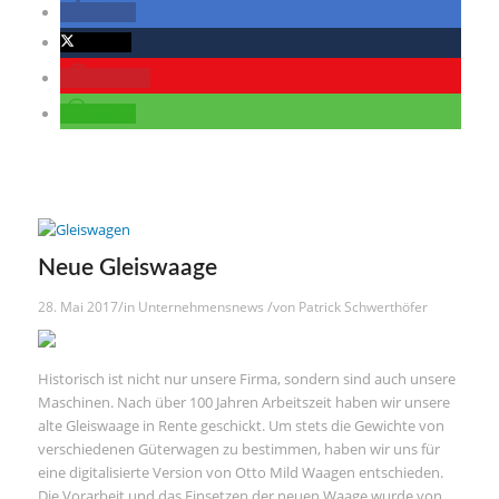
teilen
twittern
merken
teilen
Neue Gleiswaage
/
/
28. Mai 2017
in
Unternehmensnews
von
Patrick Schwerthöfer
Historisch ist nicht nur unsere Firma, sondern sind auch unsere
Maschinen. Nach über 100 Jahren Arbeitszeit haben wir unsere
alte Gleiswaage in Rente geschickt. Um stets die Gewichte von
verschiedenen Güterwagen zu bestimmen, haben wir uns für
eine digitalisierte Version von Otto Mild Waagen entschieden.
Die Vorarbeit und das Einsetzen der neuen Waage wurde von