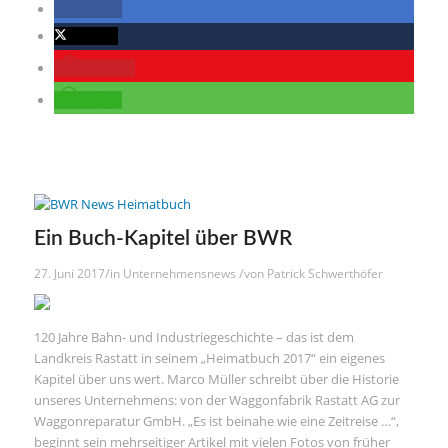
teilen
twittern
merken
teilen
Ein Buch-Kapitel über BWR
/
/
27. Juni 2017
in
Unternehmensnews
von
Patrick Schwerthöfer
120 Jahre Bahn- und Industriegeschichte – das ist dem
Landkreis Rastatt in seinem „Heimatbuch 2017“ ein eigenes
Kapitel über uns wert. Marco Müller schreibt über die Historie
unseres Unternehmens: von der Waggonfabrik Rastatt AG zur
Waggonreparatur GmbH. „Es ist beinahe wie eine Zeitreise …“,
beginnt sein mehrseitiger Artikel mit vielen Fotos von früher