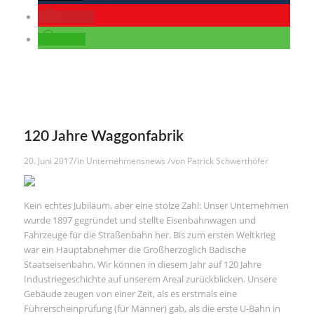
merken
teilen
120 Jahre Waggonfabrik
/
/
20. Juni 2017
in
Unternehmensnews
von
Patrick Schwerthöfer
Kein echtes Jubiläum, aber eine stolze Zahl: Unser Unternehmen
wurde 1897 gegründet und stellte Eisenbahnwagen und
Fahrzeuge für die Straßenbahn her. Bis zum ersten Weltkrieg
war ein Hauptabnehmer die Großherzoglich Badische
Staatseisenbahn. Wir können in diesem Jahr auf 120 Jahre
Industriegeschichte auf unserem Areal zurückblicken. Unsere
Gebäude zeugen von einer Zeit, als es erstmals eine
Führerscheinprüfung (für Männer) gab, als die erste U-Bahn in