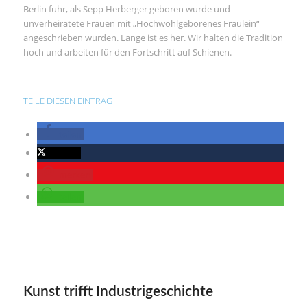
Berlin fuhr, als Sepp Herberger geboren wurde und
unverheiratete Frauen mit „Hochwohlgeborenes Fräulein“
angeschrieben wurden. Lange ist es her. Wir halten die Tradition
hoch und arbeiten für den Fortschritt auf Schienen.
TEILE DIESEN EINTRAG
teilen
twittern
merken
teilen
Kunst trifft Industrigeschichte