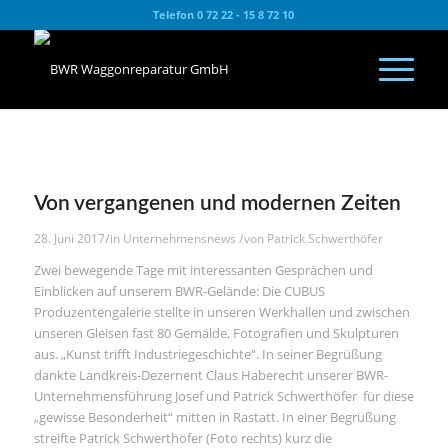
Telefon 0 72 22 - 15 8 72 10
Von vergangenen und modernen Zeiten
/
/
28. Juni 2017
in
Unternehmensnews
von
Patrick Schwerthöfer
Zwei bewegende Tage mit interessanten Gesprächen und
Einblicken auf unserem BWR-Gelände: Die CUBUS
Produzentengalerie stellte in unseren Werkhallen und zwischen
unseren Gleisen fast 80 Gemälde, Fotografien und Skulpturen
aus. „Kunst trifft Industriegeschichte“. In seiner Begrüßung
dankte Landkreis-Dezernent Claus Haberecht unserer BWR-
Unternehmensführung Josef und Patrick Schwerthöfer für diese
„gewisse Besonderheit“ mitten in Rastatt. In einer Begrüßung
streifte Patrick Schwerthöfer (Foto rechts) kurz die