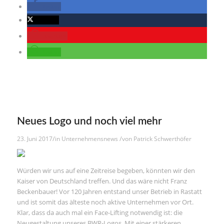
teilen
twittern
merken
teilen
Neues Logo und noch viel mehr
/
/
23. Juni 2017
in
Unternehmensnews
von
Patrick Schwerthöfer
Würden wir uns auf eine Zeitreise begeben, könnten wir den
Kaiser von Deutschland treffen. Und das wäre nicht Franz
Beckenbauer! Vor 120 Jahren entstand unser Betrieb in Rastatt
und ist somit das älteste noch aktive Unternehmen vor Ort.
Klar, dass da auch mal ein Face-Lifting notwendig ist: die
Neugestaltung unseres BWR-Logos. Mit einer stärkeren