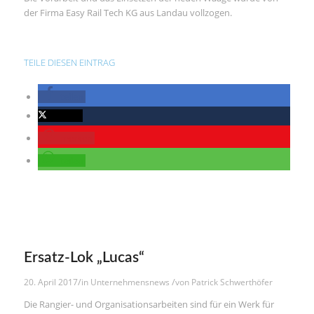
der Firma Easy Rail Tech KG aus Landau vollzogen.
TEILE DIESEN EINTRAG
teilen
twittern
merken
teilen
Ersatz-Lok „Lucas“
/
/
20. April 2017
in
Unternehmensnews
von
Patrick Schwerthöfer
Die Rangier- und Organisationsarbeiten sind für ein Werk für