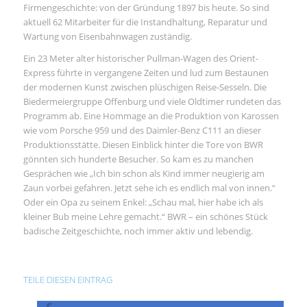
Firmengeschichte: von der Gründung 1897 bis heute. So sind
aktuell 62 Mitarbeiter für die Instandhaltung, Reparatur und
Wartung von Eisenbahnwagen zuständig.
Ein 23 Meter alter historischer Pullman-Wagen des Orient-
Express führte in vergangene Zeiten und lud zum Bestaunen
der modernen Kunst zwischen plüschigen Reise-Sesseln. Die
Biedermeiergruppe Offenburg und viele Oldtimer rundeten das
Programm ab. Eine Hommage an die Produktion von Karossen
wie vom Porsche 959 und des Daimler-Benz C111 an dieser
Produktionsstätte. Diesen Einblick hinter die Tore von BWR
gönnten sich hunderte Besucher. So kam es zu manchen
Gesprächen wie „Ich bin schon als Kind immer neugierig am
Zaun vorbei gefahren. Jetzt sehe ich es endlich mal von innen.“
Oder ein Opa zu seinem Enkel: „Schau mal, hier habe ich als
kleiner Bub meine Lehre gemacht.“ BWR – ein schönes Stück
badische Zeitgeschichte, noch immer aktiv und lebendig.
TEILE DIESEN EINTRAG