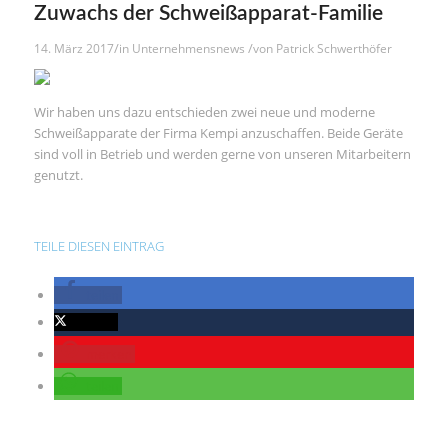
Zuwachs der Schweißapparat-Familie
/
/
14. März 2017
in
Unternehmensnews
von
Patrick Schwerthöfer
Wir haben uns dazu entschieden zwei neue und moderne
Schweißapparate der Firma Kempi anzuschaffen. Beide Geräte
sind voll in Betrieb und werden gerne von unseren Mitarbeitern
genutzt.
TEILE DIESEN EINTRAG
teilen
twittern
merken
teilen