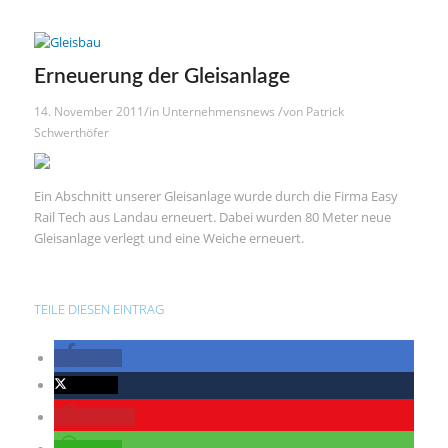
Erneuerung der Gleisanlage
/
/
14. November 2011
in
Unternehmensnews
von
Patrick
Schwerthöfer
Ein Abschnitt unserer Gleisanlage wurde durch die Firma Easy
Rail Tech aus Landau erneuert. Dabei wurden 80 Meter neue
Gleisanlage verlegt und eine Weiche erneuert.
TEILE DIESEN EINTRAG
teilen
twittern
merken