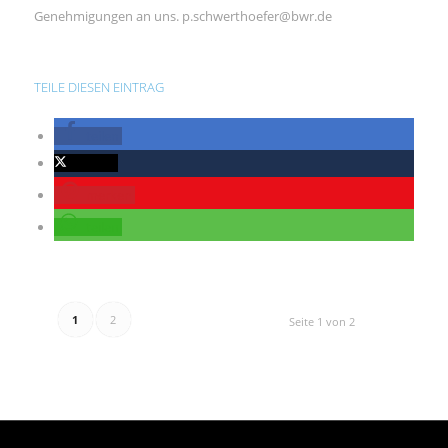
Genehmigungen an uns. p.schwerthoefer@bwr.de
TEILE DIESEN EINTRAG
teilen
twittern
merken
teilen
1
2
Seite 1 von 2