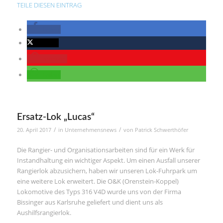
TEILE DIESEN EINTRAG
teilen
twittern
merken
teilen
Ersatz-Lok „Lucas“
/
/
20. April 2017
in
Unternehmensnews
von
Patrick Schwerthöfer
Die Rangier- und Organisationsarbeiten sind für ein Werk für
Instandhaltung ein wichtiger Aspekt. Um einen Ausfall unserer
Rangierlok abzusichern, haben wir unseren Lok-Fuhrpark um
eine weitere Lok erweitert. Die O&K (Orenstein-Koppel)
Lokomotive des Typs 316 V4D wurde uns von der Firma
Bissinger aus Karlsruhe geliefert und dient uns als
Aushilfsrangierlok.