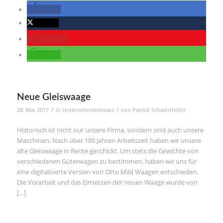
teilen
twittern
merken
teilen
Neue Gleiswaage
/
/
28. Mai 2017
in
Unternehmensnews
von
Patrick Schwerthöfer
Historisch ist nicht nur unsere Firma, sondern sind auch unsere
Maschinen. Nach über 100 Jahren Arbeitszeit haben wir unsere
alte Gleiswaage in Rente geschickt. Um stets die Gewichte von
verschiedenen Güterwagen zu bestimmen, haben wir uns für
eine digitalisierte Version von Otto Mild Waagen entschieden.
Die Vorarbeit und das Einsetzen der neuen Waage wurde von
[…]