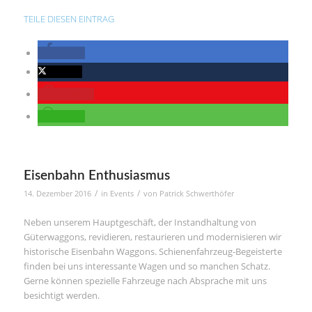
TEILE DIESEN EINTRAG
teilen
twittern
merken
teilen
Eisenbahn Enthusiasmus
/
/
14. Dezember 2016
in
Events
von
Patrick Schwerthöfer
Neben unserem Hauptgeschäft, der Instandhaltung von
Güterwaggons, revidieren, restaurieren und modernisieren wir
historische Eisenbahn Waggons. Schienenfahrzeug-Begeisterte
finden bei uns interessante Wagen und so manchen Schatz.
Gerne können spezielle Fahrzeuge nach Absprache mit uns
besichtigt werden.