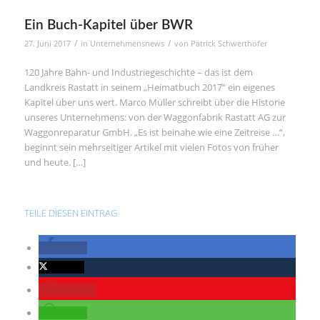
Ein Buch-Kapitel über BWR
/
/
27. Juni 2017
in
Unternehmensnews
von
Patrick Schwerthöfer
120 Jahre Bahn- und Industriegeschichte – das ist dem
Landkreis Rastatt in seinem „Heimatbuch 2017“ ein eigenes
Kapitel über uns wert. Marco Müller schreibt über die Historie
unseres Unternehmens: von der Waggonfabrik Rastatt AG zur
Waggonreparatur GmbH. „Es ist beinahe wie eine Zeitreise …“,
beginnt sein mehrseitiger Artikel mit vielen Fotos von früher
und heute. […]
TEILE DIESEN EINTRAG
teilen
twittern
merken
teilen