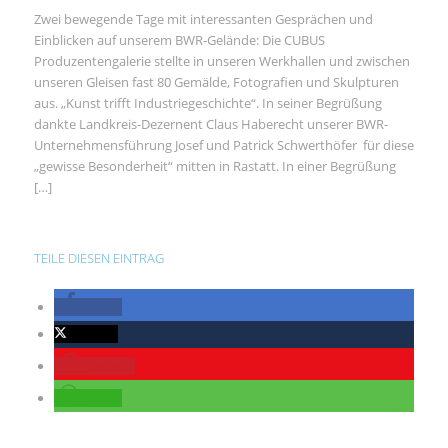
Zwei bewegende Tage mit interessanten Gesprächen und
Einblicken auf unserem BWR-Gelände: Die CUBUS
Produzentengalerie stellte in unseren Werkhallen und zwischen
unseren Gleisen fast 80 Gemälde, Fotografien und Skulpturen
aus. „Kunst trifft Industriegeschichte“. In seiner Begrüßung
dankte Landkreis-Dezernent Claus Haberecht unserer BWR-
Unternehmensführung Josef und Patrick Schwerthöfer für diese
„gewisse Besonderheit“ mitten in Rastatt. In einer Begrüßung
[…]
TEILE DIESEN EINTRAG
teilen
twittern
merken
teilen