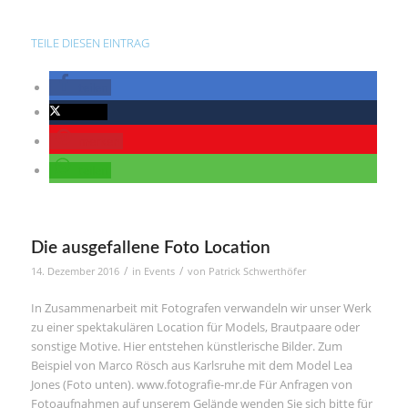
TEILE DIESEN EINTRAG
teilen
twittern
merken
teilen
Die ausgefallene Foto Location
/
/
14. Dezember 2016
in
Events
von
Patrick Schwerthöfer
In Zusammenarbeit mit Fotografen verwandeln wir unser Werk
zu einer spektakulären Location für Models, Brautpaare oder
sonstige Motive. Hier entstehen künstlerische Bilder. Zum
Beispiel von Marco Rösch aus Karlsruhe mit dem Model Lea
Jones (Foto unten). www.fotografie-mr.de Für Anfragen von
Fotoaufnahmen auf unserem Gelände wenden Sie sich bitte für