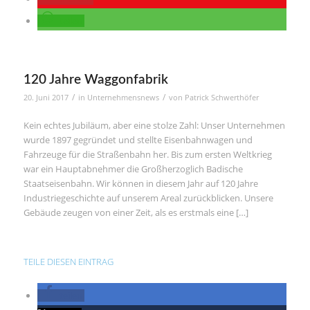
teilen
120 Jahre Waggonfabrik
/
/
20. Juni 2017
in
Unternehmensnews
von
Patrick Schwerthöfer
Kein echtes Jubiläum, aber eine stolze Zahl: Unser Unternehmen
wurde 1897 gegründet und stellte Eisenbahnwagen und
Fahrzeuge für die Straßenbahn her. Bis zum ersten Weltkrieg
war ein Hauptabnehmer die Großherzoglich Badische
Staatseisenbahn. Wir können in diesem Jahr auf 120 Jahre
Industriegeschichte auf unserem Areal zurückblicken. Unsere
Gebäude zeugen von einer Zeit, als es erstmals eine […]
TEILE DIESEN EINTRAG
teilen