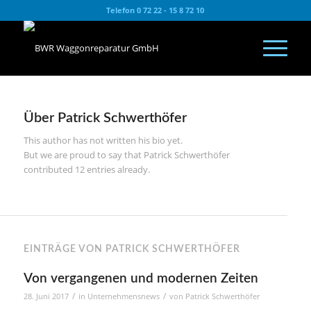
Telefon 0 72 22 - 15 8 72 10
Über
Patrick Schwerthöfer
This author has not written his bio yet.
But we are proud to say that
Patrick Schwerthöfer
contributed 12 entries already.
EINTRÄGE VON PATRICK SCHWERTHÖFER
Von vergangenen und modernen Zeiten
/
/
28. Juni 2017
in
Unternehmensnews
von
Patrick Schwerthöfer