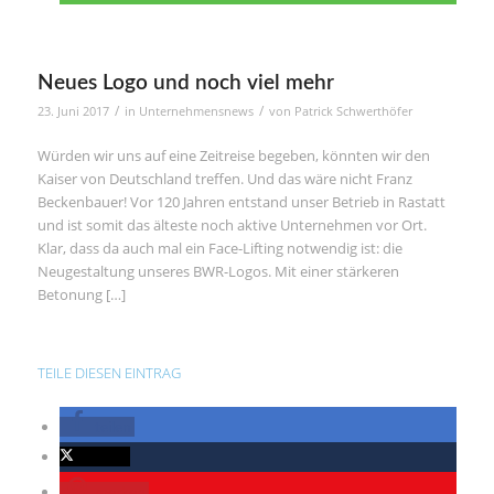
Neues Logo und noch viel mehr
/
/
23. Juni 2017
in
Unternehmensnews
von
Patrick Schwerthöfer
Würden wir uns auf eine Zeitreise begeben, könnten wir den
Kaiser von Deutschland treffen. Und das wäre nicht Franz
Beckenbauer! Vor 120 Jahren entstand unser Betrieb in Rastatt
und ist somit das älteste noch aktive Unternehmen vor Ort.
Klar, dass da auch mal ein Face-Lifting notwendig ist: die
Neugestaltung unseres BWR-Logos. Mit einer stärkeren
Betonung […]
TEILE DIESEN EINTRAG
teilen
twittern
merken