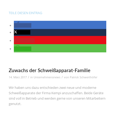
TEILE DIESEN EINTRAG
teilen
twittern
merken
teilen
Zuwachs der Schweißapparat-Familie
/
/
14. März 2017
in
Unternehmensnews
von
Patrick Schwerthöfer
Wir haben uns dazu entschieden zwei neue und moderne
Schweißapparate der Firma Kempi anzuschaffen. Beide Geräte
sind voll in Betrieb und werden gerne von unseren Mitarbeitern
genutzt.