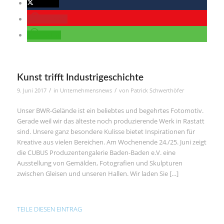
twittern
merken
teilen
Kunst trifft Industrigeschichte
/
/
9. Juni 2017
in
Unternehmensnews
von
Patrick Schwerthöfer
Unser BWR-Gelände ist ein beliebtes und begehrtes Fotomotiv.
Gerade weil wir das älteste noch produzierende Werk in Rastatt
sind. Unsere ganz besondere Kulisse bietet Inspirationen für
Kreative aus vielen Bereichen. Am Wochenende 24./25. Juni zeigt
die CUBUS Produzentengalerie Baden-Baden e.V. eine
Ausstellung von Gemälden, Fotografien und Skulpturen
zwischen Gleisen und unseren Hallen. Wir laden Sie […]
TEILE DIESEN EINTRAG