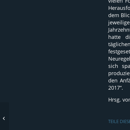
vielen F
Herausfo
dem Blic
jeweili
Jahrzehn
hatte d
täglich
festges
Neuregel
sich sp
produzi
den Anf
2017“.
Hrsg. vo
Neues Logo und noch
viel mehr
TEILE DIE