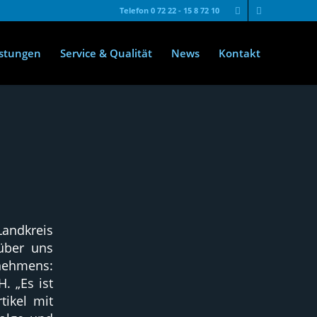
Telefon 0 72 22 - 15 8 72 10
istungen
Service & Qualität
News
Kontakt
andkreis
 über uns
rnehmens:
. „Es ist
tikel mit