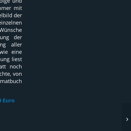
folge und
Immer mit
lbild der
inzelnen
i Wünsche
zung der
ng aller
wie eine
ung liest
att noch
hte, von
imatbuch
0 Euro