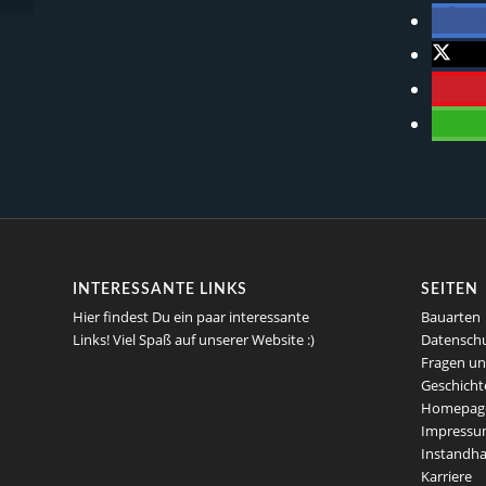
te
twi
m
te
INTERESSANTE LINKS
SEITEN
Hier findest Du ein paar interessante
Bauarten
Links! Viel Spaß auf unserer Website :)
Datensch
Fragen un
Geschicht
Homepag
Impress
Instandha
Karriere