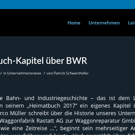
Home
Unternehmen
Le
uch-Kapitel über BWR
/
/
in
Unternehmensnews
von
Patrick Schwerthöfer
re Bahn- und Industriegeschichte – das ist dem L
in seinem „Heimatbuch 2017“ ein eigenes Kapitel
rco Müller schreibt über die Historie unseres Unte
Waggonfabrik Rastatt AG zur Waggonreparatur GmbH
wie eine Zeitreise …“, beginnt sein mehrseitiger Ar