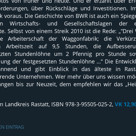
otos von früher und heute. Und er erzählt über Er
rderungen, über Rückschläge und Investitionen. 
k voraus. Die Geschichte von BWR ist auch ein Spiege
gen Wirtschafts- und Gesellschaftslagen der e
te. Selbst von einem Streik 2010 ist die Rede: „“Dre
ie Arbeiterschaft der Waggonfabrik; die Verkür
en Arbeitszeit auf 9,5 Stunden, die Aufbesseru
etzten Stundenlöhne um 2 Pfennig pro Stunde so
ung der festgesetzten Stundenlöhne …“ Die Entwickl
annend und gibt Einblick in das älteste in Rast
erende Unternehmen. Wer mehr über uns wissen möc
ängen bis zur Neuzeit, dem empfehlen wir das „He
m Landkreis Rastatt, ISBN 978-3-95505-025-2,
VK 12,9
SEN EINTRAG