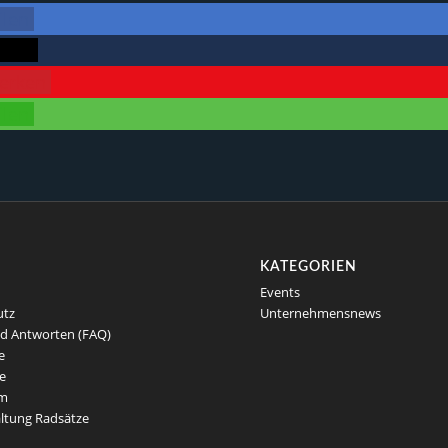
ilen
ttern
erken
ilen
KATEGORIEN
Events
utz
Unternehmensnews
d Antworten (FAQ)
e
e
um
ltung Radsätze