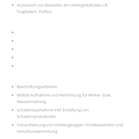
Austausch von Bauteilen am Untergestell (wie z.B.
Tragfedern, Puffer)
Reparaturen an Untergestell sowie Drehgestell
Herrichtung für Lauffähigkeit
Instandsetzung und Austausch von Armaturen
Dichtheits- und Funktionsprüfung
Beschriftungsarbeiten
Beschriftungsarbeiten
Mobile Aufnahme und Herrichtung für Weiter- bzw.
Neuvermietung
Schadensaufnahme inkl. Erstellung von
Schadensprotokollen
Instandsetzung von schwergängigen Schiebewänden und
Verschlusseinrichtung