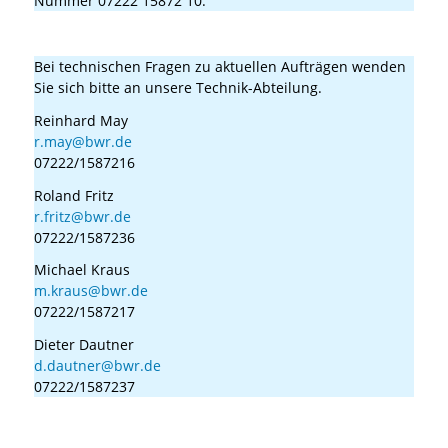
Nummer 07222 15872 10.
Wer ist mein Ansprechpartner für technische Fragen?
Bei technischen Fragen zu aktuellen Aufträgen wenden
Sie sich bitte an unsere Technik-Abteilung.
Reinhard May
r.may@bwr.de
07222/1587216
Roland Fritz
r.fritz@bwr.de
07222/1587236
Michael Kraus
m.kraus@bwr.de
07222/1587217
Dieter Dautner
d.dautner@bwr.de
07222/1587237
Welche Arbeiten können wir bei einer mobilen Reparatur
durchführen?