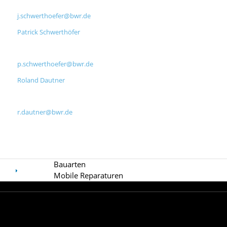
07222 15872 10
j.schwerthoefer@bwr.de
Patrick Schwerthöfer
Werkleiter
07222 15872 14
p.schwerthoefer@bwr.de
Roland Dautner
Rechnungswesen
07222 15872 13
r.dautner@bwr.de
Bauarten
Mobile Reparaturen